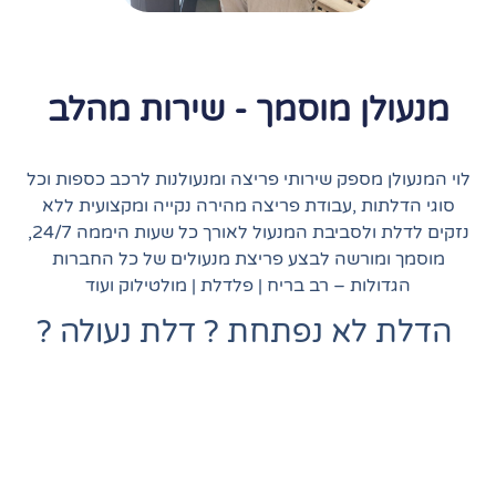
מנעולן מוסמך - שירות מהלב
לוי המנעולן מספק שירותי פריצה ומנעולנות לרכב כספות וכל
סוגי הדלתות ,עבודת פריצה מהירה נקייה ומקצועית ללא
נזקים לדלת ולסביבת המנעול לאורך כל שעות היממה 24/7,
מוסמך ומורשה לבצע פריצת מנעולים של כל החברות
הגדולות – רב בריח | פלדלת | מולטילוק ועוד
הדלת לא נפתחת ? דלת נעולה ?
לוי המנעולן – מנעולן מורשה ומוסמך מתחייב לבצע עבודה
נקייה, מהירה ובמחיר ללא תחרות. החלפת מנעולים ,
תיקונים ופריצות. תוך פחות מחצי שעה אגיע אליך ואבצע
עבורך עבודה נקיה ומקצועית. מספק שירותי פריצה ומנעולנות
באזור חיפה והקריות, במקצועיות רבה תוך מתן שירות אדיב